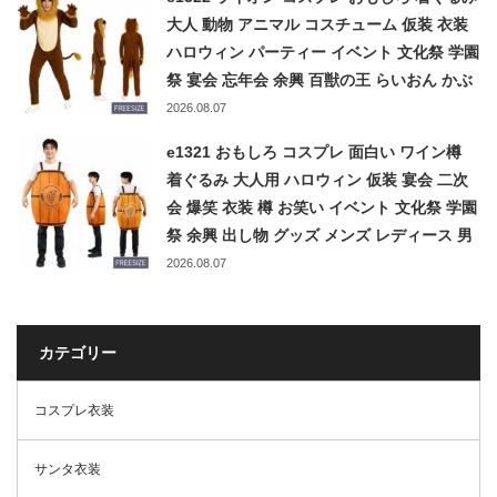
大人 動物 アニマル コスチューム 仮装 衣装
ハロウィン パーティー イベント 文化祭 学園
祭 宴会 忘年会 余興 百獣の王 らいおん かぶ
りもの メンズ レディース
2026.08.07
e1321 おもしろ コスプレ 面白い ワイン樽
着ぐるみ 大人用 ハロウィン 仮装 宴会 二次
会 爆笑 衣装 樽 お笑い イベント 文化祭 学園
祭 余興 出し物 グッズ メンズ レディース 男
女兼用 ネタ 変装 おもしろコスプレ
2026.08.07
カテゴリー
コスプレ衣装
サンタ衣装