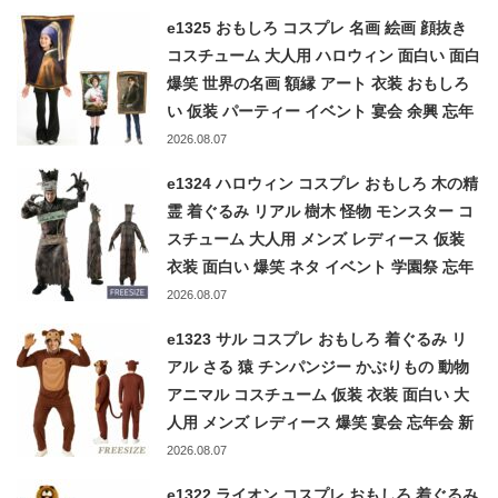
e1325 おもしろ コスプレ 名画 絵画 顔抜き
コスチューム 大人用 ハロウィン 面白い 面白
爆笑 世界の名画 額縁 アート 衣装 おもしろ
い 仮装 パーティー イベント 宴会 余興 忘年
会 出し物 ネタ ウケる
2026.08.07
e1324 ハロウィン コスプレ おもしろ 木の精
霊 着ぐるみ リアル 樹木 怪物 モンスター コ
スチューム 大人用 メンズ レディース 仮装
衣装 面白い 爆笑 ネタ イベント 学園祭 忘年
会 新年会 ツリー 木 精霊 tree Halloween
2026.08.07
e1323 サル コスプレ おもしろ 着ぐるみ リ
アル さる 猿 チンパンジー かぶりもの 動物
アニマル コスチューム 仮装 衣装 面白い 大
人用 メンズ レディース 爆笑 宴会 忘年会 新
年会 学園祭 ハロウィン 文化祭 イベント 余
2026.08.07
興
e1322 ライオン コスプレ おもしろ 着ぐるみ