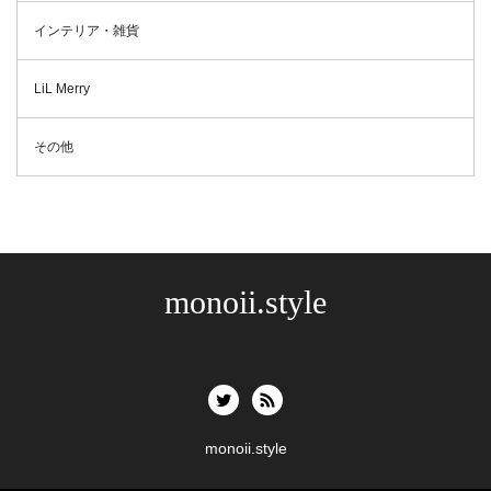
インテリア・雑貨
LiL Merry
その他
monoii.style
monoii.style