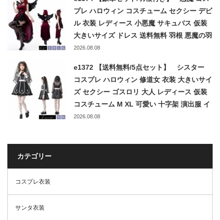
プレ ハロウィン コスチューム セクシー デビ
ル 衣装 レディース 小悪魔 サキュバス 仮装
大きいサイズ ドレス 送料無料 羽根 悪魔の羽
ツノ 大人 女性 パーティー イベント 文化祭
2026.08.08
S M L XL 黒 赤
e1372 【送料無料/5点セット】 シスター
コスプレ ハロウィン 修道女 衣装 大きいサイ
ズ セクシー ゴスロリ 大人 レディース 仮装
コスチューム M XL 可愛い 十字架 演出服 イ
ベント パーティー 忘年会 新年会 修女 修道
2026.08.08
服 しすたー cosplay
カテゴリー
コスプレ衣装
サンタ衣装