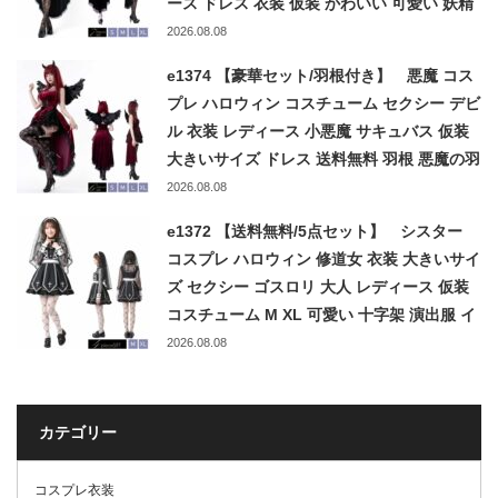
ース ドレス 衣装 仮装 かわいい 可愛い 妖精
送料無料 悪魔の羽 耳 S M L XL ブラック 黒
2026.08.08
小悪魔 elf
e1374 【豪華セット/羽根付き】 悪魔 コス
プレ ハロウィン コスチューム セクシー デビ
ル 衣装 レディース 小悪魔 サキュバス 仮装
大きいサイズ ドレス 送料無料 羽根 悪魔の羽
ツノ 大人 女性 パーティー イベント 文化祭
2026.08.08
S M L XL 黒 赤
e1372 【送料無料/5点セット】 シスター
コスプレ ハロウィン 修道女 衣装 大きいサイ
ズ セクシー ゴスロリ 大人 レディース 仮装
コスチューム M XL 可愛い 十字架 演出服 イ
ベント パーティー 忘年会 新年会 修女 修道
2026.08.08
服 しすたー cosplay
カテゴリー
コスプレ衣装