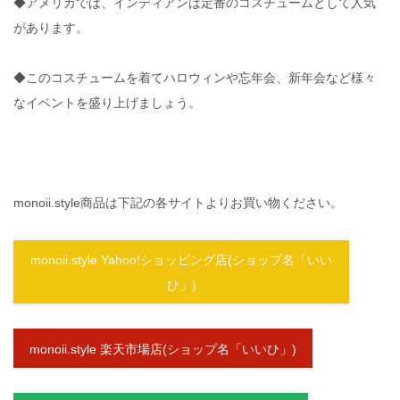
◆アメリカでは、インディアンは定番のコスチュームとして人気
があります。
◆このコスチュームを着てハロウィンや忘年会、新年会など様々
なイベントを盛り上げましょう。
monoii.style商品は下記の各サイトよりお買い物ください。
monoii.style Yahoo!ショッピング店(ショップ名「いい
ひ」)
monoii.style 楽天市場店(ショップ名「いいひ」)