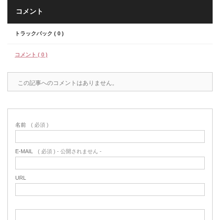
コメント
トラックバック ( 0 )
コメント ( 0 )
この記事へのコメントはありません。
名前
( 必須 )
E-MAIL
( 必須 ) - 公開されません -
URL