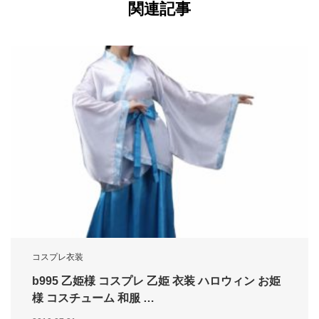
関連記事
コスプレ衣装
b995 乙姫様 コスプレ 乙姫 衣装 ハロウィン お姫
様 コスチューム 和服 …