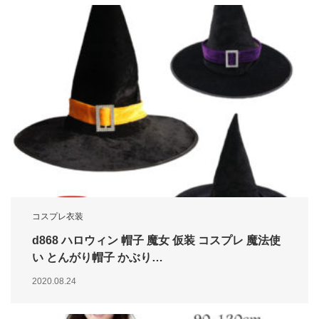
コスプレ衣装
d868 ハロウィン 帽子 魔女 仮装 コスプレ 魔法使
い とんがり帽子 かぶり…
2020.08.24