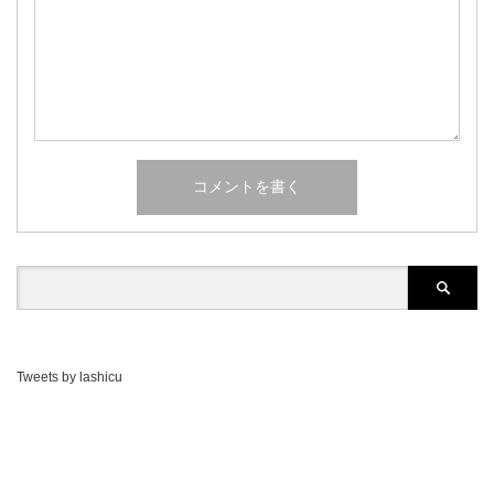
Tweets by lashicu