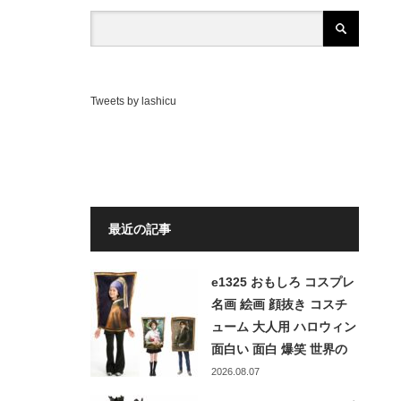
Tweets by lashicu
最近の記事
e1325 おもしろ コスプレ
名画 絵画 顔抜き コスチ
ューム 大人用 ハロウィン
面白い 面白 爆笑 世界の
名画 額縁 アート 衣装 お
2026.08.07
もしろい 仮装 パーティー