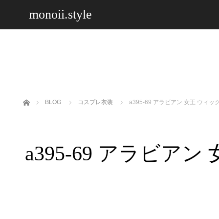
monoii.style
ホーム
BLOG
コスプレ衣装
a395-69 アラビアン 女王 ウィ
a395-69 アラビア