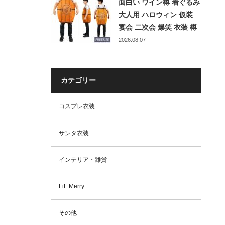
面白い ワイン樽 着ぐるみ
ぶりもの メンズ レディー
大人用 ハロウィン 仮装
ス
宴会 二次会 爆笑 衣装 樽
お笑い イベント 文化祭
2026.08.07
学園祭 余興 出し物 グッ
ズ メンズ レディース 男
女兼用 ネタ 変装 おもし
カテゴリー
ろコスプレ
コスプレ衣装
サンタ衣装
インテリア・雑貨
LiL Merry
その他