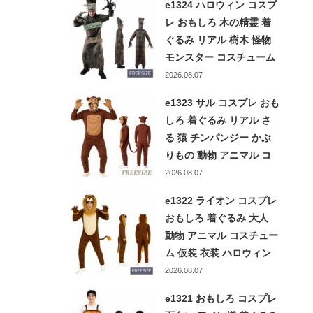
e1324 ハロウィン コスプ
イベント 宴会 余興 忘年
レ おもしろ 木の精霊 着
会 出し物 ネタ ウケる
ぐるみ リアル 樹木 怪物
モンスター コスチューム
大人用 メンズ レディース
2026.08.07
仮装 衣装 面白い 爆笑 ネ
e1323 サル コスプレ おも
タ イベント 学園祭 忘年
しろ 着ぐるみ リアル さ
会 新年会 ツリー 木 精霊
る 猿 チンパンジー かぶ
tree Halloween
りもの 動物 アニマル コ
スチューム 仮装 衣装 面
2026.08.07
白い 大人用 メンズ レデ
e1322 ライオン コスプレ
ィース 爆笑 宴会 忘年会
おもしろ 着ぐるみ 大人
新年会 学園祭 ハロウィン
動物 アニマル コスチュー
文化祭 イベント 余興
ム 仮装 衣装 ハロウィン
パーティー イベント 文化
2026.08.07
祭 学園祭 宴会 忘年会 余
e1321 おもしろ コスプレ
興 百獣の王 らいおん か