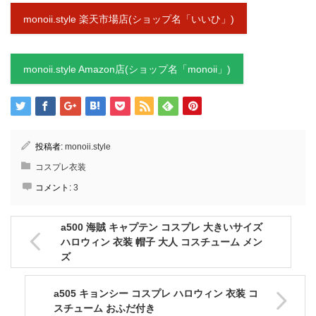
monoii.style 楽天市場店(ショップ名「いいひ」)
monoii.style Amazon店(ショップ名「monoii」)
投稿者:
monoii.style
コスプレ衣装
コメント:
3
a500 海賊 キャプテン コスプレ 大きいサイズ
ハロウィン 衣装 帽子 大人 コスチューム メン
ズ
a505 キョンシー コスプレ ハロウィン 衣装 コ
スチューム おふだ付き