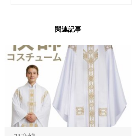
関連記事
コスプレ衣装