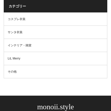
カテゴリー
コスプレ衣装
サンタ衣装
インテリア・雑貨
LiL Merry
その他
monoii.style