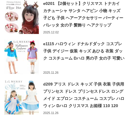
e0201 【2個セット】クリスマス トナカイ
カチューシャ サンタ ヘアピン 小物 キッズ
子ども 子供 ヘアーアクセサリー パーティー
バレッタ 女の子 髪飾り ヘアクリップ
2025.12.02
e1115 ハロウィン ドナルドダック コスプレ
子供 デイジー 仮装 キッズ あひる 衣装 ダッ
ク コスチューム Dハロ 男の子 女の子 可愛い
2025.11.26
d209 アリス ドレス キッズ 子供 衣装 子供用
プリンセス ドレス プリンセスドレス ロング
メイド エプロン コスチューム コスプレ ハロ
ウィン Dハロ クリスマス お姫様 110 120
130 140LiL Merry
2025.11.26