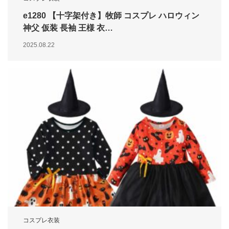
e1280 【十字架付き】牧師 コスプレ ハロウィン
神父 仮装 長袖 王様 衣…
2025.08.22
コスプレ衣装