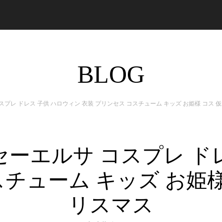
BLOG
コスプレ ドレス 子供 ハロウィン 衣装 プリンセス コスチューム キッズ お姫様 コス 
ルセーエルサ コスプレ 
チューム キッズ お姫様
リスマス