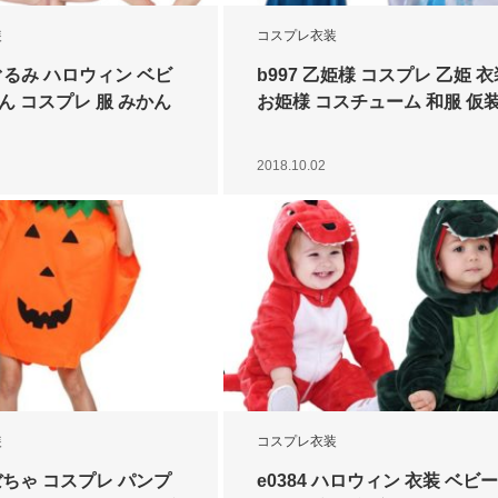
装
コスプレ衣装
着ぐるみ ハロウィン ベビ
b997 乙姫様 コスプレ 乙姫 衣
ん コスプレ 服 みかん
お姫様 コスチューム 和服 仮
2018.10.02
装
コスプレ衣装
かぼちゃ コスプレ パンプ
e0384 ハロウィン 衣装 ベビー