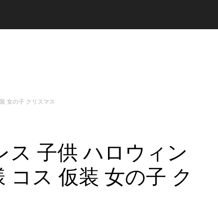
仮装 女の子 クリスマス
ドレス 子供 ハロウィン
 コス 仮装 女の子 ク