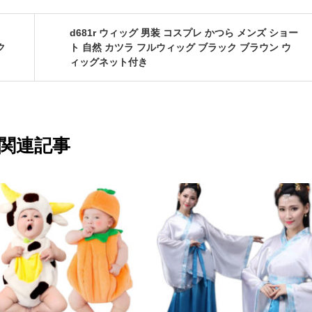
d681r ウィッグ 男装 コスプレ かつら メンズ ショー
ク
ト 自然 カツラ フルウィッグ ブラック ブラウン ウ
ィッグネット付き
関連記事