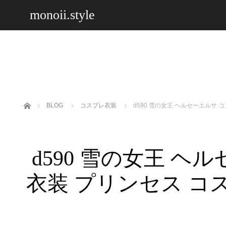
monoii.style
ホーム
BLOG
コスプレ衣装
d590 雪の女王 ヘルセーエルサ 
d590 雪の女王 ヘ
衣装 プリンセス コス