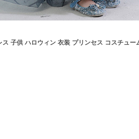
レス 子供 ハロウィン 衣装 プリンセス コスチュー