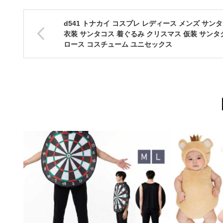
d541 トナカイ コスプレ レディース メンズ サンタ
衣装 サンタコス 着ぐるみ クリスマス 仮装 サンタ
ロース コスチューム ユニセックス