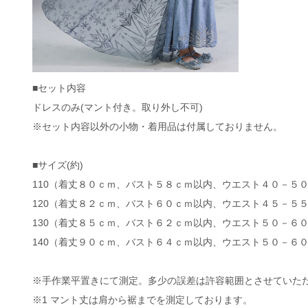
■セット内容
ドレスのみ(マント付き。取り外し不可)
※セット内容以外の小物・着用品は付属しておりません。
■サイズ(約)
110（着丈８０ｃｍ、バスト５８ｃｍ以内、ウエスト４０－５
120（着丈８２ｃｍ、バスト６０ｃｍ以内、ウエスト４５－５
130（着丈８５ｃｍ、バスト６２ｃｍ以内、ウエスト５０－６
140（着丈９０ｃｍ、バスト６４ｃｍ以内、ウエスト５０－６
※手作業平置きにて測定。多少の誤差は許容範囲とさせていた
※1 マント丈は肩から裾までを測定しております。