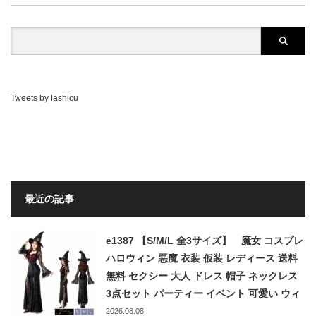
Tweets by lashicu
最近の記事
e1387 【S/M/L 全3サイズ】 魔女 コスプレ
ハロウィン 悪魔 衣装 仮装 レディース 送料
無料 セクシー 大人 ドレス 帽子 ネックレス
3点セット パーティー イベント 可愛い ウィ
ッチ デビル ブラック 黒 halloween
2026.08.08