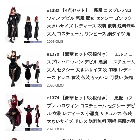
costume
e1382 【4点セット】 悪魔 コスプレ ハロ
ウィン デビル 悪魔 魔女 セクシー ゴシック
大きいサイズ レディース 衣装 仮装 送料無料
大人 コスチューム ワンピース 網タイツ 角
ネックレス 忘年会 S M L XL XXL devil
2026.08.08
witch
e1378 【豪華セット/羽根付き】 エルフ コ
スプレ ハロウィン デビル 悪魔 コスチューム
大人 セクシー 大きいサイズ 羽 羽根 レディ
ース ドレス 衣装 仮装 かわいい 可愛い 妖精
送料無料 悪魔の羽 耳 S M L XL ブラック 黒
2026.08.08
小悪魔 elf
e1374 【豪華セット/羽根付き】 悪魔 コス
プレ ハロウィン コスチューム セクシー デビ
ル 衣装 レディース 小悪魔 サキュバス 仮装
大きいサイズ ドレス 送料無料 羽根 悪魔の羽
ツノ 大人 女性 パーティー イベント 文化祭
2026.08.08
S M L XL 黒 赤