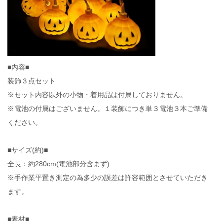
■内容■
装飾３点セット
※セット内容以外の小物・着用品は付属しておりません。
※電池の付属はございません。１装飾につき単３電池３本ご準備
ください。
■サイズ(約)■
全長：約280cm(電池部分含まず)
※手作業平置き測定の為多少の誤差は許容範囲とさせていただき
ます。
■素材■