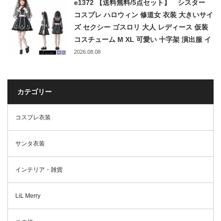
e1372 【送料無料/5点セット】 シスター
コスプレ ハロウィン 修道女 衣装 大きいサイ
ズ セクシー ゴスロリ 大人 レディース 仮装
コスチューム M XL 可愛い 十字架 演出服 イ
ベント パーティー 忘年会 新年会 修女 修道
2026.08.08
服 しすたー cosplay
カテゴリー
コスプレ衣装
サンタ衣装
インテリア・雑貨
LiL Merry