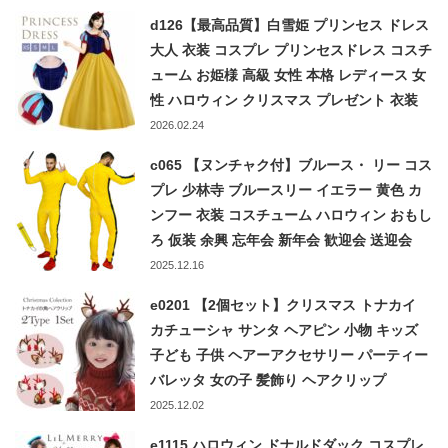
d126【最高品質】白雪姫 プリンセス ドレス
大人 衣装 コスプレ プリンセスドレス コスチ
ューム お姫様 高級 女性 本格 レディース 女
性 ハロウィン クリスマス プレゼント 衣装
コス 仮装 成人
2026.02.24
c065 【ヌンチャク付】ブルース・ リー コス
プレ 少林寺 ブルースリー イエラー 黄色 カ
ンフー 衣装 コスチューム ハロウィン おもし
ろ 仮装 余興 忘年会 新年会 歓迎会 送迎会
2025.12.16
e0201 【2個セット】クリスマス トナカイ
カチューシャ サンタ ヘアピン 小物 キッズ
子ども 子供 ヘアーアクセサリー パーティー
バレッタ 女の子 髪飾り ヘアクリップ
2025.12.02
e1115 ハロウィン ドナルドダック コスプレ