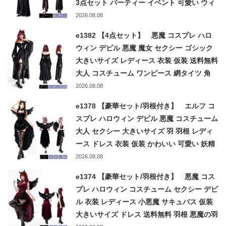
3点セット パーティー イベント 可愛い ウィ
ッチ デビル ブラック 黒 halloween
2026.08.08
costume
e1382 【4点セット】 悪魔 コスプレ ハロ
ウィン デビル 悪魔 魔女 セクシー ゴシック
大きいサイズ レディース 衣装 仮装 送料無料
大人 コスチューム ワンピース 網タイツ 角
ネックレス 忘年会 S M L XL XXL devil
2026.08.08
witch
e1378 【豪華セット/羽根付き】 エルフ コ
スプレ ハロウィン デビル 悪魔 コスチューム
大人 セクシー 大きいサイズ 羽 羽根 レディ
ース ドレス 衣装 仮装 かわいい 可愛い 妖精
送料無料 悪魔の羽 耳 S M L XL ブラック 黒
2026.08.08
小悪魔 elf
e1374 【豪華セット/羽根付き】 悪魔 コス
プレ ハロウィン コスチューム セクシー デビ
ル 衣装 レディース 小悪魔 サキュバス 仮装
大きいサイズ ドレス 送料無料 羽根 悪魔の羽