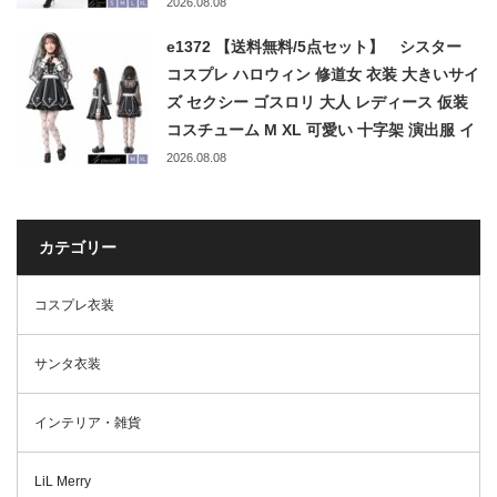
ツノ 大人 女性 パーティー イベント 文化祭
2026.08.08
S M L XL 黒 赤
e1372 【送料無料/5点セット】 シスター
コスプレ ハロウィン 修道女 衣装 大きいサイ
ズ セクシー ゴスロリ 大人 レディース 仮装
コスチューム M XL 可愛い 十字架 演出服 イ
ベント パーティー 忘年会 新年会 修女 修道
2026.08.08
服 しすたー cosplay
カテゴリー
コスプレ衣装
サンタ衣装
インテリア・雑貨
LiL Merry