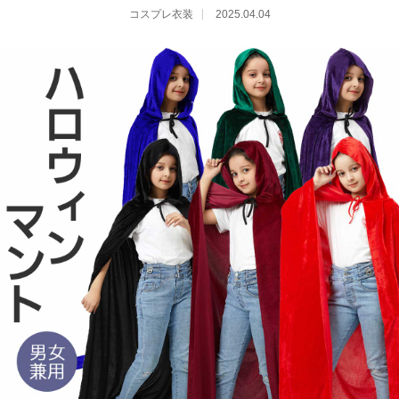
コスプレ衣装
2025.04.04