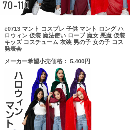
e0713 マント コスプレ 子供 マント ロング ハ
ロウィン 仮装 魔法使い ローブ 魔女 悪魔 仮装
キッズ コスチューム 衣装 男の子 女の子 コス
発表会
メーカー希望小売価格： 5,400円