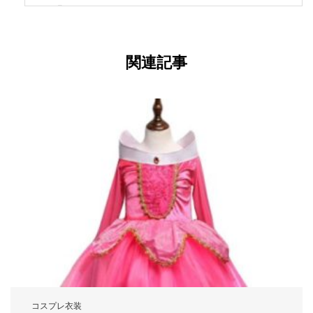
服
関連記事
コスプレ衣装