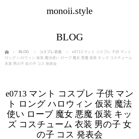
monoii.style
BLOG
ホーム
BLOG
コスプレ衣装
e0713 マント コスプレ 子供 マント
ロング ハロウィン 仮装 魔法使い ローブ 魔女 悪魔 仮装 キッズ コスチューム
衣装 男の子 女の子 コス 発表会
e0713 マント コスプレ 子供 マン
ト ロング ハロウィン 仮装 魔法
使い ローブ 魔女 悪魔 仮装 キッ
ズ コスチューム 衣装 男の子 女
の子 コス 発表会