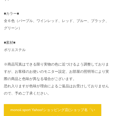
■カラー■
全６色（パープル、ワインレッド、レッド、ブルー、ブラック、
グリーン）
■素材■
ポリエステル
※商品写真はできる限り実物の色に近づけるよう調整しておりま
すが、お客様のお使いのモニター設定、お部屋の照明等により実
際の商品と色味が異なる場合がございます。
恐れ入りますが色味が理由によるご返品はお受けしておりません
ので、予めご了承ください。
monoii.sport Yahoo!ショッピング店(ショップ名「い