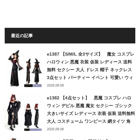
最近の記事
e1387 【S/M/L 全3サイズ】 魔女 コスプレ
ハロウィン 悪魔 衣装 仮装 レディース 送料
無料 セクシー 大人 ドレス 帽子 ネックレス
3点セット パーティー イベント 可愛い ウィ
ッチ デビル ブラック 黒 halloween
2026.08.08
costume
e1382 【4点セット】 悪魔 コスプレ ハロ
ウィン デビル 悪魔 魔女 セクシー ゴシック
大きいサイズ レディース 衣装 仮装 送料無料
大人 コスチューム ワンピース 網タイツ 角
ネックレス 忘年会 S M L XL XXL devil
2026.08.08
witch