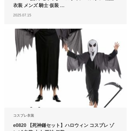
衣装 メンズ 騎士 仮装 …
2025.07.15
コスプレ衣装
e0820 【死神鎌セット】ハロウィン コスプレ ゾ