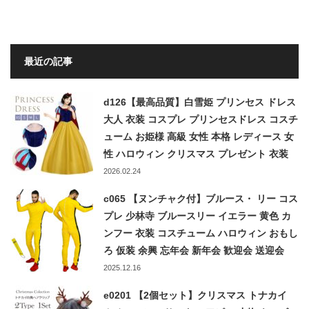
最近の記事
d126【最高品質】白雪姫 プリンセス ドレス
大人 衣装 コスプレ プリンセスドレス コスチ
ューム お姫様 高級 女性 本格 レディース 女
性 ハロウィン クリスマス プレゼント 衣装
コス 仮装 成人
2026.02.24
c065 【ヌンチャク付】ブルース・ リー コス
プレ 少林寺 ブルースリー イエラー 黄色 カ
ンフー 衣装 コスチューム ハロウィン おもし
ろ 仮装 余興 忘年会 新年会 歓迎会 送迎会
2025.12.16
e0201 【2個セット】クリスマス トナカイ