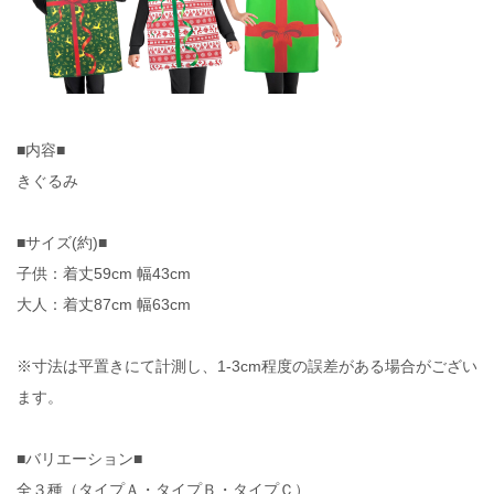
■内容■
きぐるみ
■サイズ(約)■
子供：着丈59cm 幅43cm
大人：着丈87cm 幅63cm
※寸法は平置きにて計測し、1-3cm程度の誤差がある場合がござい
ます。
■バリエーション■
全３種（タイプＡ・タイプＢ・タイプＣ）