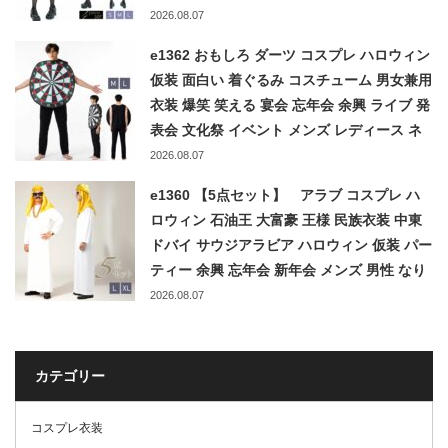
ベント 文化祭 忘年会 パーティー 小悪魔 セ
2026.08.07
クシー コスチューム
e1362 おもしろ ダーツ コスプレ ハロウィン
仮装 面白い 着ぐるみ コスチューム 男女兼用
衣装 爆笑 笑える 宴会 忘年会 余興 ライブ 発
表会 文化祭 イベント メンズ レディース ネ
タ お笑い ダーツボード 的
2026.08.07
e1360 【5点セット】 アラブ コスプレ ハ
ロウィン 石油王 大富豪 王様 民族衣装 中東
ドバイ サウジアラビア ハロウィン 仮装 パー
ティー 余興 忘年会 新年会 メンズ 男性 なり
きり 豪華 フルセット 民族 カンドゥーラ ク
2026.08.07
ーフィーヤ トーブ
カテゴリー
コスプレ衣装