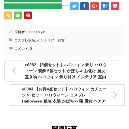
投稿者:
monoii.style
コスプレ衣装
,
インテリア・雑貨
コメント:
0
e0982 【5個セット】ハロウィン 飾り ハロウ
ィーン 装飾 5個セット かぼちゃ お化け 魔女
置き物 ハロウィン 飾り付け インテリア 室内
デコレーション ハロウィングッズ 小物 パーテ
e0984 【お得4点セット】ハロウィン カチュー
ィー 可愛い
シャ セット ハロウィーン コスプレ
Halloween 仮装 衣装 かぼちゃ 猫 魔女 ヘアア
クセサリー 髪飾り コス hair accessory ヘア
アクセ コスチューム 可愛い
関連記事