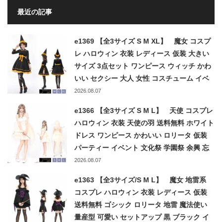
最近の記事
e1369 【全3サイズ S M XL】 魔女 コスプ
レ ハロウィン 衣装 レディース 仮装 大きい
サイズ 3点セット ワンピース ウィッチ かわ
いい セクシー 大人 女性 コスチューム イベ
ント パーティー 学園祭 文化祭 忘年会 ブラ
2026.08.07
ック 黒 魔法使い まじょ
e1366 【全3サイズ S M L】 天使 コスプレ
ハロウィン 衣装 天使の羽 送料無料 ホワイト
ドレス ワンピース かわいい ロリータ 仮装
パーティー イベント 文化祭 学園祭 余興 忘
年会 クリスマス 結婚式 白 羽根 翼 エンジェ
2026.08.07
ル angel
e1363 【全3サイズ/S M L】 魔女 地雷系
コスプレ ハロウィン 衣装 レディース 仮装
送料無料 ゴシック ロリータ 地雷 魔法使い
量産型 可愛い セットアップ 黒 ブラック イ