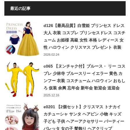
最近の記事
d126【最高品質】白雪姫 プリンセス ドレス
大人 衣装 コスプレ プリンセスドレス コスチ
ューム お姫様 高級 女性 本格 レディース 女
性 ハロウィン クリスマス プレゼント 衣装
コス 仮装 成人
2026.02.24
c065 【ヌンチャク付】ブルース・ リー コス
プレ 少林寺 ブルースリー イエラー 黄色 カ
ンフー 衣装 コスチューム ハロウィン おもし
ろ 仮装 余興 忘年会 新年会 歓迎会 送迎会
2025.12.16
e0201 【2個セット】クリスマス トナカイ
カチューシャ サンタ ヘアピン 小物 キッズ
子ども 子供 ヘアーアクセサリー パーティー
バレッタ 女の子 髪飾り ヘアクリップ