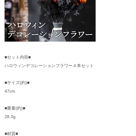
■セット内容■
ハロウィンデコレーションフラワー４本セット
■サイズ(約)■
47cm
■重量(約)■
28.3g
■材質■