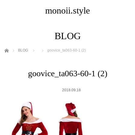
monoii.style
BLOG
ホーム
BLOG
goovice_ta063-60-1 (2)
goovice_ta063-60-1 (2)
2018.09.18