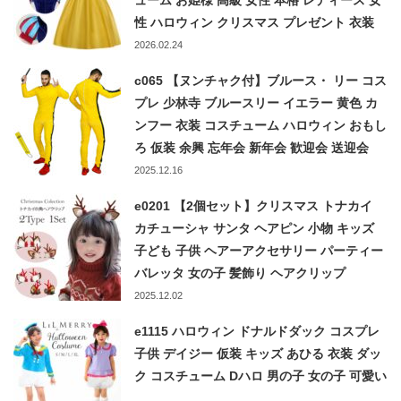
ューム お姫様 高級 女性 本格 レディース 女
性 ハロウィン クリスマス プレゼント 衣装
コス 仮装 成人
2026.02.24
c065 【ヌンチャク付】ブルース・ リー コス
プレ 少林寺 ブルースリー イエラー 黄色 カ
ンフー 衣装 コスチューム ハロウィン おもし
ろ 仮装 余興 忘年会 新年会 歓迎会 送迎会
2025.12.16
e0201 【2個セット】クリスマス トナカイ
カチューシャ サンタ ヘアピン 小物 キッズ
子ども 子供 ヘアーアクセサリー パーティー
バレッタ 女の子 髪飾り ヘアクリップ
2025.12.02
e1115 ハロウィン ドナルドダック コスプレ
子供 デイジー 仮装 キッズ あひる 衣装 ダッ
ク コスチューム Dハロ 男の子 女の子 可愛い