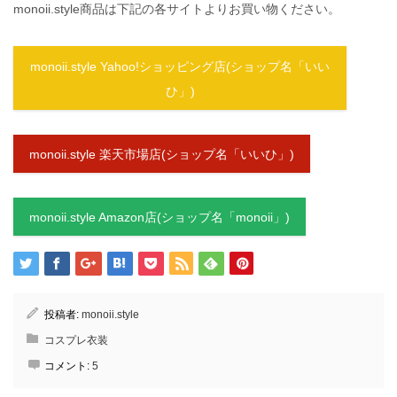
monoii.style商品は下記の各サイトよりお買い物ください。
monoii.style Yahoo!ショッピング店(ショップ名「いい
ひ」)
monoii.style 楽天市場店(ショップ名「いいひ」)
monoii.style Amazon店(ショップ名「monoii」)
投稿者:
monoii.style
コスプレ衣装
コメント:
5