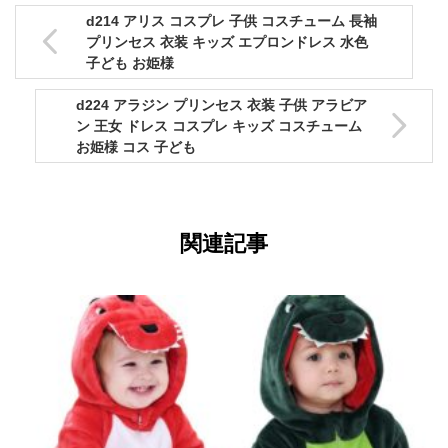
d214 アリス コスプレ 子供 コスチューム 長袖
プリンセス 衣装 キッズ エプロンドレス 水色
子ども お姫様
d224 アラジン プリンセス 衣装 子供 アラビア
ン 王女 ドレス コスプレ キッズ コスチューム
お姫様 コス 子ども
関連記事