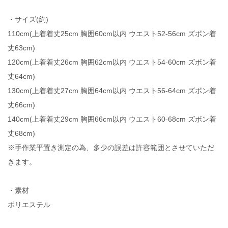
・サイズ(約)
110cm(上着着丈25cm 胸囲60cm以内 ウエスト52-56cm ズボン着
丈63cm)
120cm(上着着丈26cm 胸囲62cm以内 ウエスト54-60cm ズボン着
丈64cm)
130cm(上着着丈27cm 胸囲64cm以内 ウエスト56-64cm ズボン着
丈66cm)
140cm(上着着丈29cm 胸囲66cm以内 ウエスト60-68cm ズボン着
丈68cm)
※手作業平置き測定の為、多少の誤差は許容範囲とさせていただ
きます。
・素材
ポリエステル