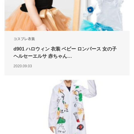
コスプレ衣装
d901 ハロウィン 衣装 ベビー ロンパース 女の子
ヘルセーエルサ 赤ちゃん…
2020.09.03