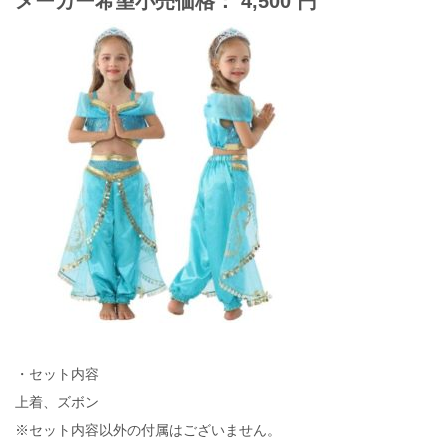
メーカー希望小売価格： 4,500 円
・セット内容
上着、ズボン
※セット内容以外の付属はございません。