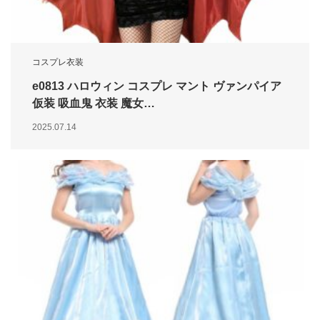
コスプレ衣装
e0813 ハロウィン コスプレ マント ヴァンパイア
仮装 吸血鬼 衣装 魔女…
2025.07.14