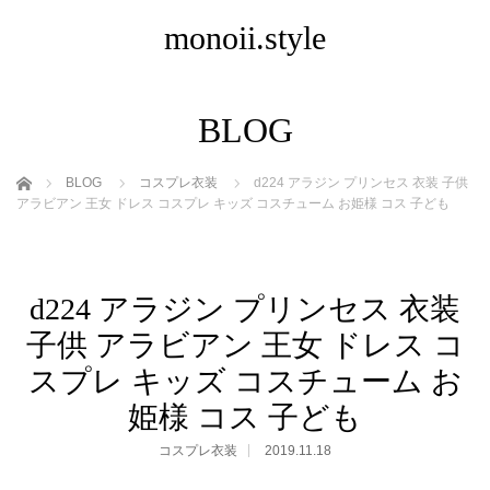
monoii.style
BLOG
ホーム
BLOG
コスプレ衣装
d224 アラジン プリンセス 衣装 子供
アラビアン 王女 ドレス コスプレ キッズ コスチューム お姫様 コス 子ども
d224 アラジン プリンセス 衣装
子供 アラビアン 王女 ドレス コ
スプレ キッズ コスチューム お
姫様 コス 子ども
コスプレ衣装
2019.11.18