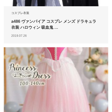
コスプレ衣装
a486 ヴァンパイア コスプレ メンズ ドラキュラ
衣装 ハロウィン 吸血鬼 …
2019.07.26