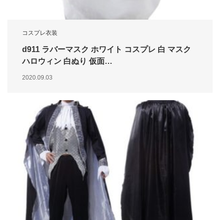
コスプレ衣装
d911 ラバーマスク ホワイト コスプレ 白 マスク
ハロウィン 白ぬり 仮面…
2020.09.03