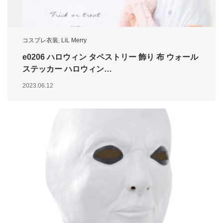
コスプレ衣装
,
LiL Merry
e0206 ハロウィン タペストリー 飾り 布 ウォール
ステッカー ハロウィン…
2023.06.12