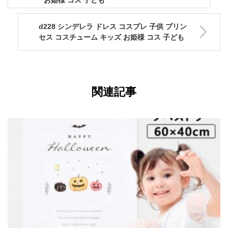
d228 シンデレラ ドレス コスプレ 子供 プリン
セス コスチューム キッズ お姫様 コス 子ども
関連記事