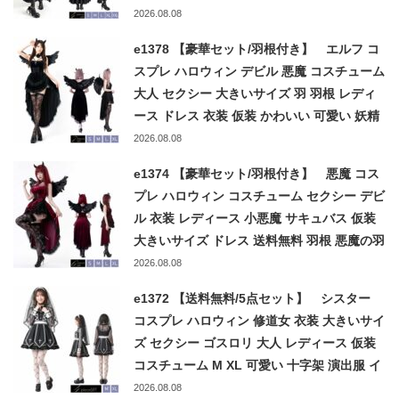
ネックレス 忘年会 S M L XL XXL devil
2026.08.08
witch
e1378 【豪華セット/羽根付き】 エルフ コ
スプレ ハロウィン デビル 悪魔 コスチューム
大人 セクシー 大きいサイズ 羽 羽根 レディ
ース ドレス 衣装 仮装 かわいい 可愛い 妖精
送料無料 悪魔の羽 耳 S M L XL ブラック 黒
2026.08.08
小悪魔 elf
e1374 【豪華セット/羽根付き】 悪魔 コス
プレ ハロウィン コスチューム セクシー デビ
ル 衣装 レディース 小悪魔 サキュバス 仮装
大きいサイズ ドレス 送料無料 羽根 悪魔の羽
ツノ 大人 女性 パーティー イベント 文化祭
2026.08.08
S M L XL 黒 赤
e1372 【送料無料/5点セット】 シスター
コスプレ ハロウィン 修道女 衣装 大きいサイ
ズ セクシー ゴスロリ 大人 レディース 仮装
コスチューム M XL 可愛い 十字架 演出服 イ
ベント パーティー 忘年会 新年会 修女 修道
2026.08.08