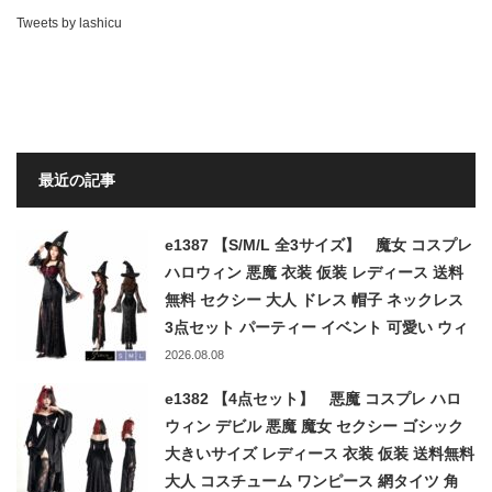
Tweets by lashicu
最近の記事
e1387 【S/M/L 全3サイズ】 魔女 コスプレ
ハロウィン 悪魔 衣装 仮装 レディース 送料
無料 セクシー 大人 ドレス 帽子 ネックレス
3点セット パーティー イベント 可愛い ウィ
ッチ デビル ブラック 黒 halloween
2026.08.08
costume
e1382 【4点セット】 悪魔 コスプレ ハロ
ウィン デビル 悪魔 魔女 セクシー ゴシック
大きいサイズ レディース 衣装 仮装 送料無料
大人 コスチューム ワンピース 網タイツ 角