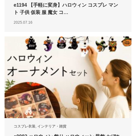
e1194 【手軽に変身】ハロウィン コスプレ マン
ト 子供 仮装 服 魔女 コ…
2025.07.16
コスプレ衣装
,
インテリア・雑貨