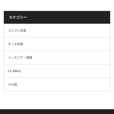
服 しすたー cosplay
カテゴリー
コスプレ衣装
サンタ衣装
インテリア・雑貨
LiL Merry
その他